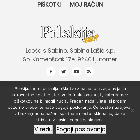
PIŠKOTKI
MOJ RAČUN
Lepša s Sabino, Sabina Lašič s.p.
Sp. Kamenščak 17e, 9240 Ljutomer
Prlekija.shop uporablja piškotke z namenom zagotavljanja
kakovostne spletne storitve in funkcionalnosti, katerih brez
piškotkov ne bi mogli nuditi. Preden nadaljujete, si prosim
pozorno preberite naše pogoje poslovanja. Če boste nadaljevali
z brskanjem po našem spletnem mestu, sklepamo, da se
strinjate z našimi pogoji poslovanja.
V redu
Pogoji poslovanja