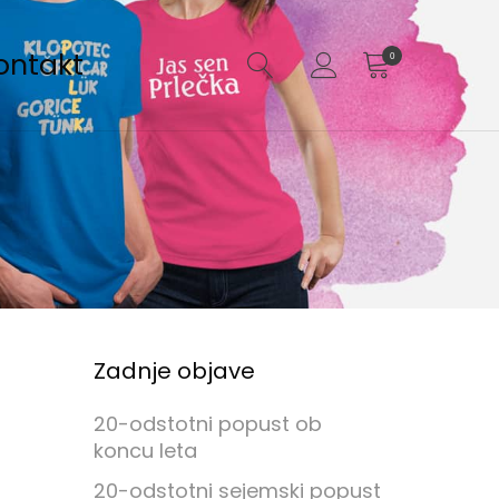
ontakt
0
Zadnje objave
20-odstotni popust ob
koncu leta
20-odstotni sejemski popust