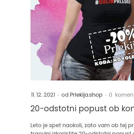
-
o
d
s
t
11. 12. 2021
od
Prlekija.shop
0 komen
o
20-odstotni popust ob kon
t
Leto je spet naokoli, zato vam ob tej p
trgovini izkoristite 20-odstotni popust o