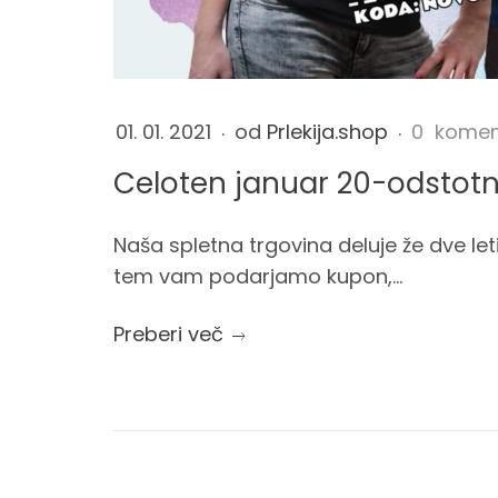
e
2
p
1
n
2
o
0
01. 01. 2021
od
Prlekija.shop
0 komen
j
2
Celoten januar 20-odstotn
1
p
a
-
1
Naša spletna trgovina deluje že dve leti
u
n
2
tem vam podarjamo kupon,...
-
s
o
u
Preberi več
1
tem
1
t
T
a
1
6
1
r
:
1