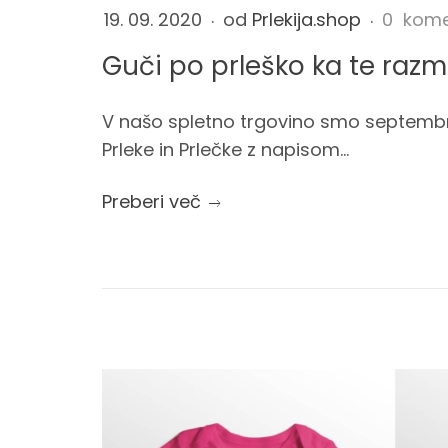
o
19. 09. 2020
od
Prlekija.shop
0 kome
r
0
7
Guči po prleško ka te razmi
t
T
l
2
V našo spletno trgovino smo septembra
n
2
e
Prleke in Prlečke z napisom...
:
i
1
o
š
Preberi več
6
tem
p
:
k
4
1
o
o
+
0
p
k
2
N
:
u
0