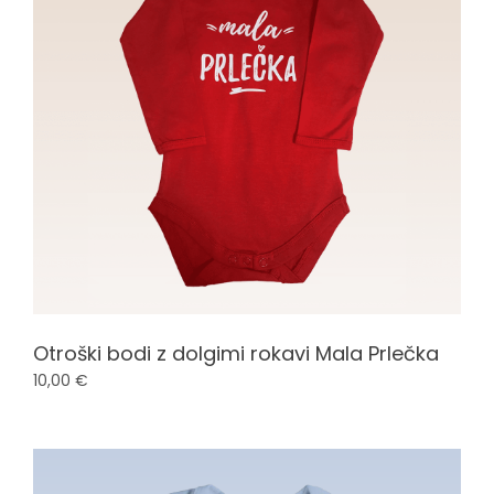
0
-
o
d
s
t
Otroški bodi z dolgimi rokavi Mala Prlečka
10,00
€
o
t