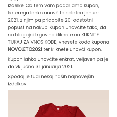
izdelke. Ob tem vam podarjamo kupon,
j
katerega lahko unovčite celoten januar
2021, z njim pa pridobite 20-odstotni
a
popust na nakup. Kupon unovčite tako, da
na blagajni trgovine kliknete na KLIKNITE
n
TUKAJ ZA VNOS KODE, vnesete kodo kupona
NOVOLETO2021
ter kliknete unovči kupon.
u
Kupon lahko unovčite enkrat, veljaven pa je
do vključno 31. januarja 2021.
a
Spodaj je tudi nekaj naših najnovejših
izdelkov.
r
2