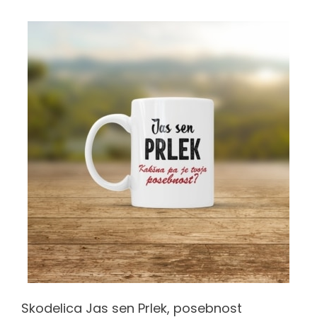
+
0
2
:
0
0
B
l
o
g
Skodelica Jas sen Prlek, posebnost