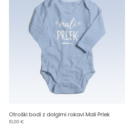
n
i
p
o
p
u
Otroški bodi z dolgimi rokavi Mali Prlek
s
10,00
€