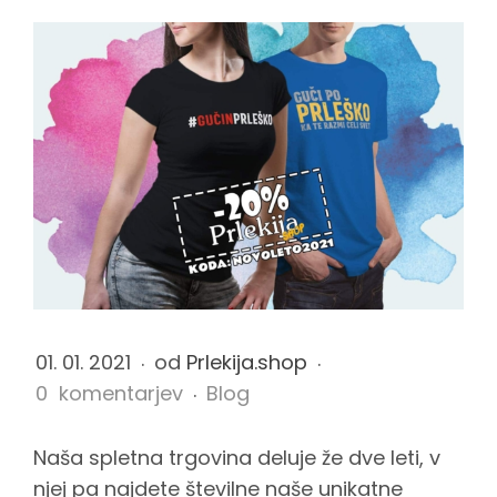
C
e
l
o
t
01. 01. 2021
od
Prlekija.shop
e
0 komentarjev
Blog
n
Naša spletna trgovina deluje že dve leti, v
njej pa najdete številne naše unikatne