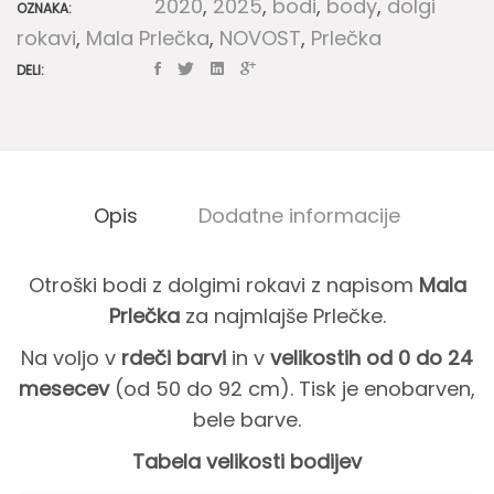
2020
,
2025
,
bodi
,
body
,
dolgi
OZNAKA:
količina
rokavi
,
Mala Prlečka
,
NOVOST
,
Prlečka
DELI:
Opis
Dodatne informacije
Otroški bodi z dolgimi rokavi z napisom
Mala
O
Prlečka
za najmlajše Prlečke.
Na voljo v
rdeči barvi
in v
velikostih od 0 do 24
p
mesecev
(od 50 do 92 cm). Tisk je enobarven,
bele barve.
i
Tabela velikosti bodijev