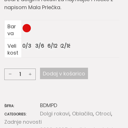
napisom Mala Prlečka.
Bar
va
0/3
3/6
6/12
12/18
Veli
kost
Dodaj v košarico
Otroški
bodi
z
dolgimi
BDMPD
ŠIFRA:
rokavi
Dolgi rokavi
,
Oblačila
,
Otroci
,
CATEGORIES:
Mala
Zadnje novosti
Prlečka