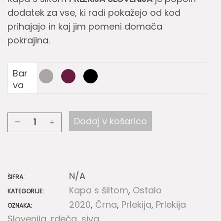
dodatek za vse, ki radi pokažejo od kod
prihajajo in kaj jim pomeni domača
pokrajina.
Bar
va
Dodaj v košarico
Kapa
s
šiltom
PRLEKIJA
N/A
ŠIFRA:
SLOVENIJA
Kapa s šiltom
,
Ostalo
KATEGORIJE:
količina
2020
,
Črna
,
Prlekija
,
Prlekija
OZNAKA:
Slovenija
,
rdeča
,
siva