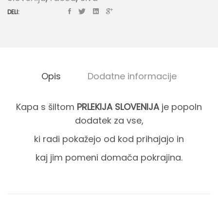
DELI:
Opis
Dodatne informacije
Kapa s šiltom
PRLEKIJA SLOVENIJA
je popoln
O
dodatek za vse,
ki radi pokažejo od kod prihajajo in
p
kaj jim pomeni domača pokrajina.
i
s