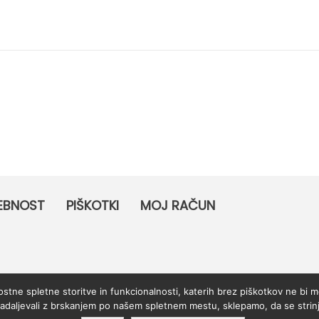
EBNOST
PIŠKOTKI
MOJ RAČUN
tne spletne storitve in funkcionalnosti, katerih brez piškotkov ne bi m
adaljevali z brskanjem po našem spletnem mestu, sklepamo, da se strinja