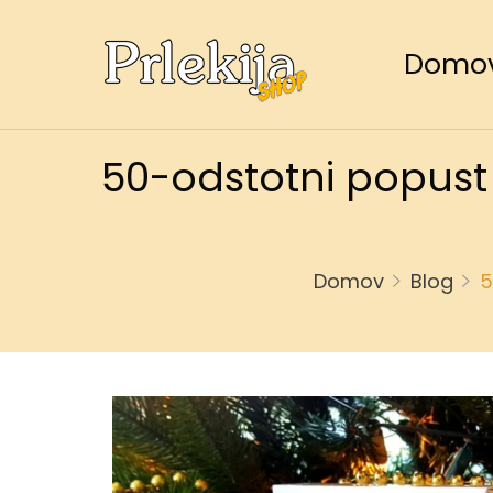
Primary
Menu
Domo
50-odstotni popust 
Domov
Blog
5
5