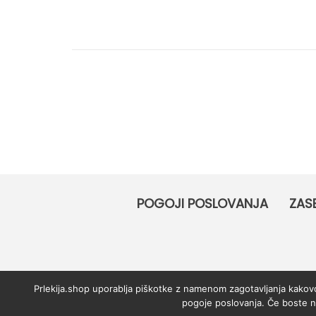
e
i
z
z
a
POGOJI POSLOVANJA
ZAS
l
o
Prlekija.shop uporablja piškotke z namenom zagotavljanja kakovos
pogoje poslovanja. Če boste n