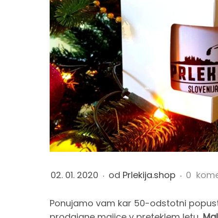
0
-
o
d
s
t
02. 01. 2020
od
Prlekija.shop
0 kome
o
Ponujamo vam kar 50-odstotni popust n
t
prodajane majice v preteklem letu,
Mal