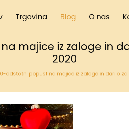
v
Trgovina
Blog
O nas
K
na majice iz zaloge in da
2020
0-odstotni popust na majice iz zaloge in darilo z