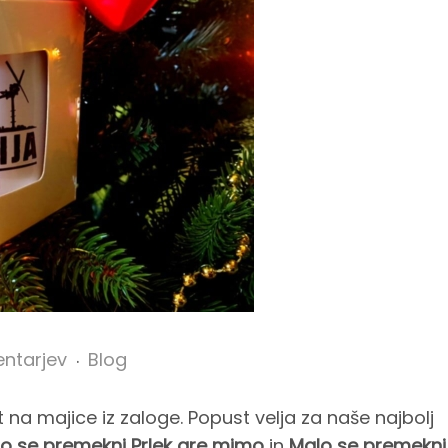
ntarjev
Blog
a majice iz zaloge. Popust velja za naše najbolj
o se premekni Prlek gre mimo
in
Malo se premekni