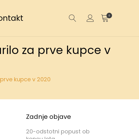
ontakt
0
rilo za prve kupce v
a prve kupce v 2020
Zadnje objave
20-odstotni popust ob
koncu leta