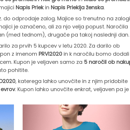
 majici
Napis Prlek
in
Napis Prlekija ženska
.
. do odprodaje zalog. Majice so trenutno na zalogi
 majici je označeno, ali za njo velja popust. Naročila
dan (med tednom), drugače pa takoj naslednji dan.
ilo za prvih 5 kupcev v letu 2020. Za darilo ob
kupon z imenom
PRVI2020
in k naročilu bomo dodali
encem. Kupon je veljaven samo za
5 naročil ob nak
to pohitite.
O2020
, katerega lahko unovčite in z njim pridobite
 evrov
. Kupon lahko unovčite enkrat, veljaven pa je