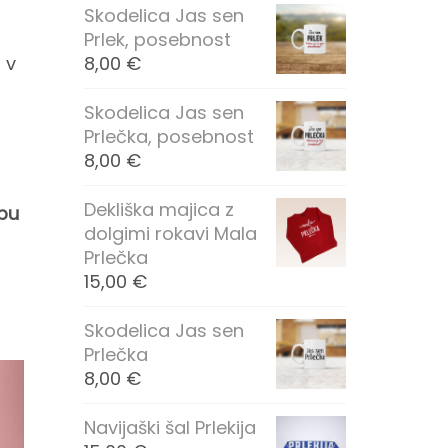
Skodelica Jas sen
Prlek, posebnost
 v
8,00
€
Skodelica Jas sen
Prlečka, posebnost
8,00
€
Dekliška majica z
upu
dolgimi rokavi Mala
Prlečka
15,00
€
Skodelica Jas sen
Prlečka
8,00
€
Navijaški šal Prlekija