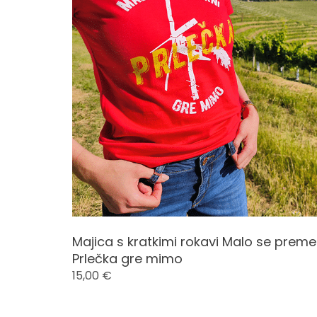
t
n
a
m
a
j
Majica s kratkimi rokavi Malo se preme
Prlečka gre mimo
i
15,00
€
c