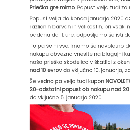
Prlečka gre mimo
. Popust velja tudi za
n
Popust velja do konca januarja 2020 oz
različnih barvah in velikostih, pri vsaki
i
oddana do 11. ure, odpošljemo še isti 
p
To pa še ni vse. Imamo še novoletno dar
nakupu obvezno vnesite na blagajni 
o
našo prleško skodelico v škatlici z ok
nad 10 evrov
do vključno 10. januarja, za
p
Še vedno pa velja tudi kupon
NOVOLET
20-odstotni popust ob nakupu nad 20
u
do vključno 5. januarja 2020.
s