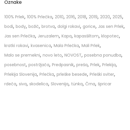
Oznake
,
,
,
,
,
,
,
,
100% Prlek
100% Prlečka
2010
2016
2018
2019
2020
2025
,
,
,
,
,
,
,
bodi
body
božič
brotva
dolgi rokavi
gorice
Jas sen Prlek
,
,
,
,
,
Jas sen Prlečka
Jeruzalem
Kapa
kapasšiltom
klopotec
,
,
,
,
kratki rokavi
kvasenica
Mala Prlečka
Mali Prlek
,
,
,
,
Malo se premekni
novo leto
NOVOST
posebna ponudba
,
,
,
,
,
,
posebnost
postržjača
Predpasnik
preša
Prlek
Prlekija
,
,
,
,
Prlekija Slovenija
Prlečka
prleške besede
Prleški sviter
,
,
,
,
,
,
rdeča
siva
skodelica
Slovenija
tünka
Črna
špricar