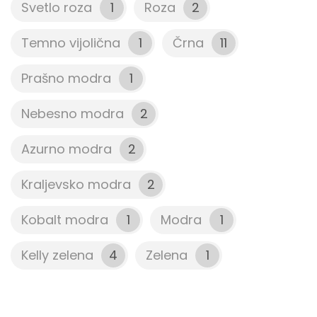
Svetlo roza
1
Roza
2
Temno vijolična
1
Črna
11
Prašno modra
1
Nebesno modra
2
Azurno modra
2
Kraljevsko modra
2
Kobalt modra
1
Modra
1
Kelly zelena
4
Zelena
1