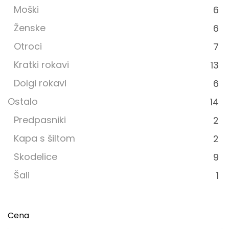
Moški
6
Ženske
6
Otroci
7
Kratki rokavi
13
Dolgi rokavi
6
Ostalo
14
Predpasniki
2
Kapa s šiltom
2
Skodelice
9
Šali
1
Cena