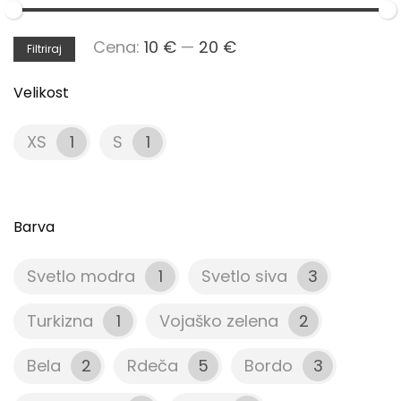
Min
Max
Cena:
10 €
—
20 €
Filtriraj
cena
cena
Velikost
XS
1
S
1
Barva
Svetlo modra
1
Svetlo siva
3
Turkizna
1
Vojaško zelena
2
Bela
2
Rdeča
5
Bordo
3