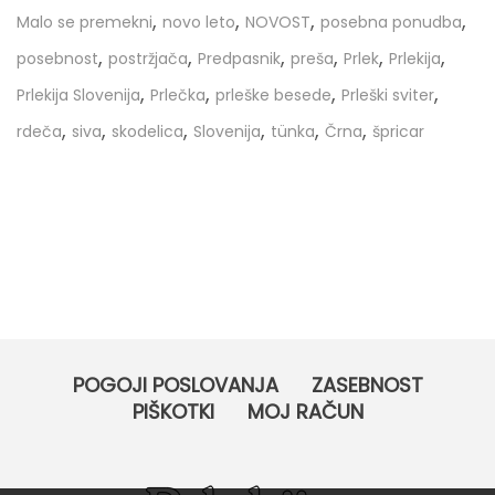
,
,
,
,
Malo se premekni
novo leto
NOVOST
posebna ponudba
,
,
,
,
,
,
posebnost
postržjača
Predpasnik
preša
Prlek
Prlekija
,
,
,
,
Prlekija Slovenija
Prlečka
prleške besede
Prleški sviter
,
,
,
,
,
,
rdeča
siva
skodelica
Slovenija
tünka
Črna
špricar
POGOJI POSLOVANJA
ZASEBNOST
PIŠKOTKI
MOJ RAČUN