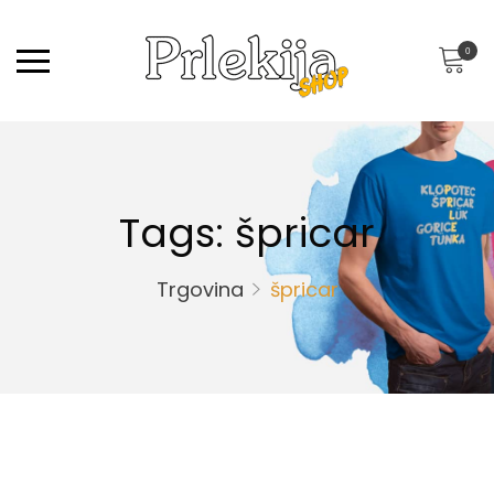
0
Tags: špricar
Trgovina
špricar