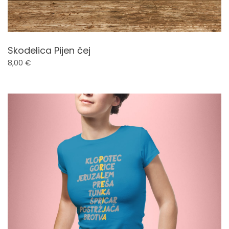
Skodelica Pijen čej
8,00
€