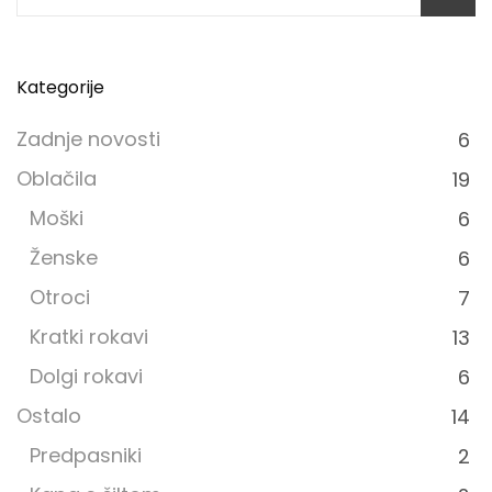
for:
Kategorije
Zadnje novosti
6
Oblačila
19
Moški
6
Ženske
6
Otroci
7
Kratki rokavi
13
Dolgi rokavi
6
Ostalo
14
Predpasniki
2