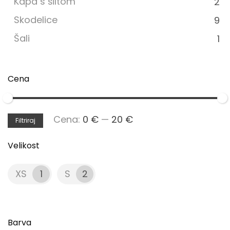
Kapa s šiltom
2
Skodelice
9
Šali
1
Cena
Min
Max
Cena:
0 €
—
20 €
Filtriraj
cena
cena
Velikost
XS
1
S
2
Barva