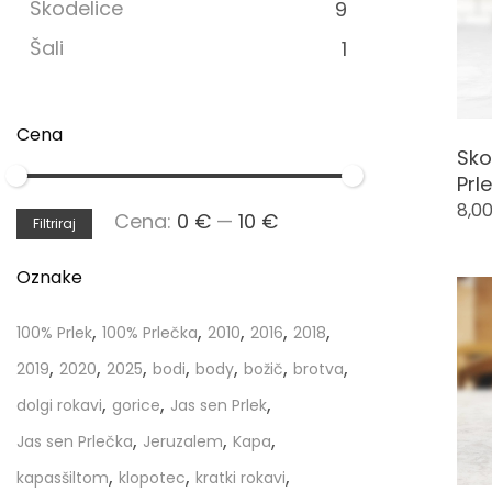
Skodelice
9
Šali
1
Cena
Sko
Prl
8,0
Min
Max
Cena:
0 €
—
10 €
Filtriraj
cena
cena
Oznake
,
,
,
,
,
100% Prlek
100% Prlečka
2010
2016
2018
,
,
,
,
,
,
,
2019
2020
2025
bodi
body
božič
brotva
,
,
,
dolgi rokavi
gorice
Jas sen Prlek
,
,
,
Jas sen Prlečka
Jeruzalem
Kapa
,
,
,
kapasšiltom
klopotec
kratki rokavi