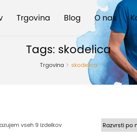
v
Trgovina
Blog
O nas
K
Tags: skodelica
Trgovina
skodelica
Razvrščeno
kazujem vseh 9 izdelkov
po