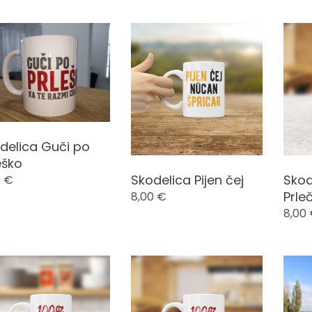
datumu
delica Guči po
eško
Skodelica Pijen čej
Skod
0
€
Prle
8,00
€
8,00