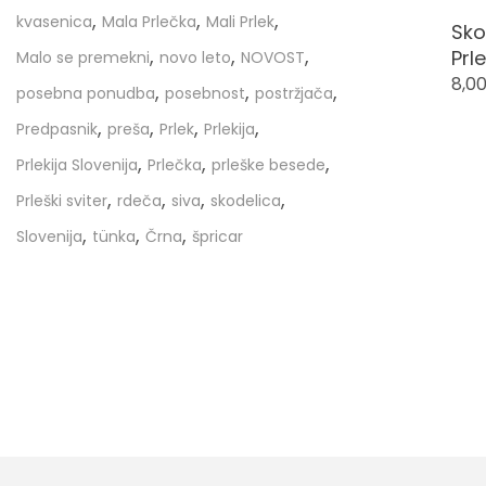
,
,
,
kvasenica
Mala Prlečka
Mali Prlek
Sko
,
,
,
Prl
Malo se premekni
novo leto
NOVOST
8,0
,
,
,
posebna ponudba
posebnost
postržjača
,
,
,
,
Predpasnik
preša
Prlek
Prlekija
,
,
,
Prlekija Slovenija
Prlečka
prleške besede
,
,
,
,
Prleški sviter
rdeča
siva
skodelica
,
,
,
Slovenija
tünka
Črna
špricar