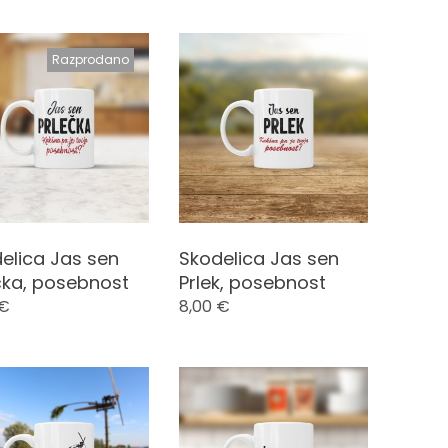
Razprodano
elica Jas sen
Skodelica Jas sen
čka, posebnost
Prlek, posebnost
€
8,00
€