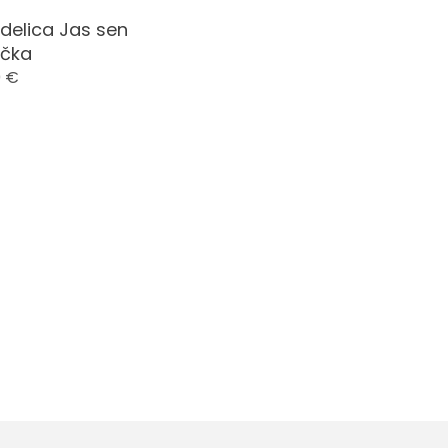
delica Jas sen
ečka
0
€