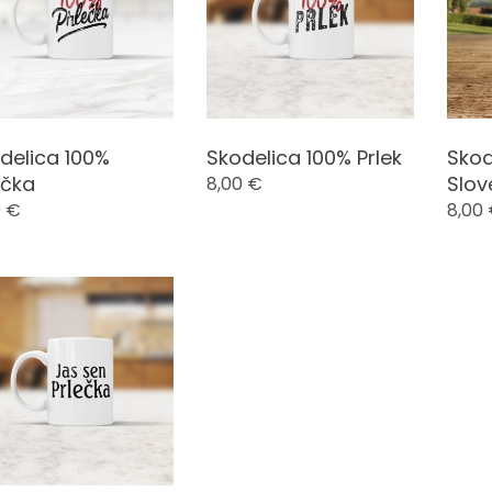
delica 100%
Skodelica 100% Prlek
Skod
ečka
Slov
8,00
€
0
€
8,00