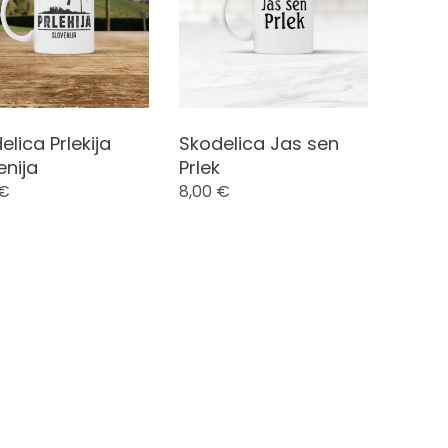
elica Prlekija
Skodelica Jas sen
enija
Prlek
€
8,00
€