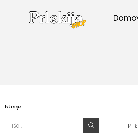
Primary
Menu
Domo
Iskanje
Search
Pri
for: