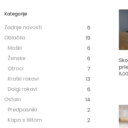
Kategorije
Zadnje novosti
6
Oblačila
19
Moški
6
Ženske
6
Sko
prl
Otroci
7
8,0
Kratki rokavi
13
Dolgi rokavi
6
Ostalo
14
Predpasniki
2
Kapa s šiltom
2