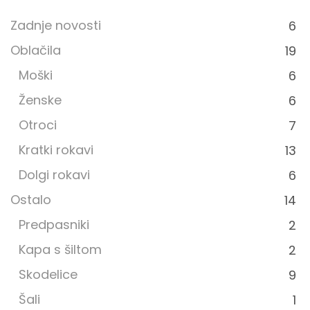
Zadnje novosti
6
Oblačila
19
Moški
6
Ženske
6
Otroci
7
Kratki rokavi
13
Dolgi rokavi
6
Ostalo
14
Predpasniki
2
Kapa s šiltom
2
Skodelice
9
Šali
1