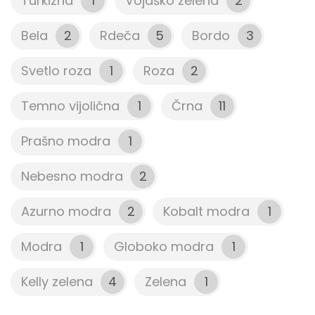
Turkizna
1
Vojaško zelena
2
Bela
2
Rdeča
5
Bordo
3
Svetlo roza
1
Roza
2
Temno vijolična
1
Črna
11
Prašno modra
1
Nebesno modra
2
Azurno modra
2
Kobalt modra
1
Modra
1
Globoko modra
1
Kelly zelena
4
Zelena
1