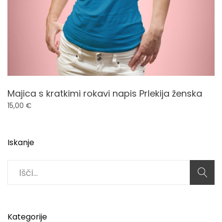
Majica s kratkimi rokavi napis Prlekija ženska
15,00
€
Iskanje
Search
for:
Kategorije