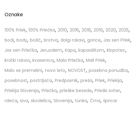
Oznake
,
,
,
,
,
,
,
,
100% Prlek
100% Prlečka
2010
2016
2018
2019
2020
2025
,
,
,
,
,
,
,
bodi
body
božič
brotva
dolgi rokavi
gorice
Jas sen Prlek
,
,
,
,
,
Jas sen Prlečka
Jeruzalem
Kapa
kapasšiltom
klopotec
,
,
,
,
kratki rokavi
kvasenica
Mala Prlečka
Mali Prlek
,
,
,
,
Malo se premekni
novo leto
NOVOST
posebna ponudba
,
,
,
,
,
,
posebnost
postržjača
Predpasnik
preša
Prlek
Prlekija
,
,
,
,
Prlekija Slovenija
Prlečka
prleške besede
Prleški sviter
,
,
,
,
,
,
rdeča
siva
skodelica
Slovenija
tünka
Črna
špricar