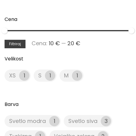
Cena
Min
Max
Cena:
10 €
—
20 €
Filtriraj
cena
cena
Velikost
XS
1
S
1
M
1
Barva
Svetlo modra
1
Svetlo siva
3