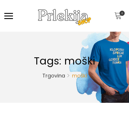
0
Tags: moški
Trgovina
moški