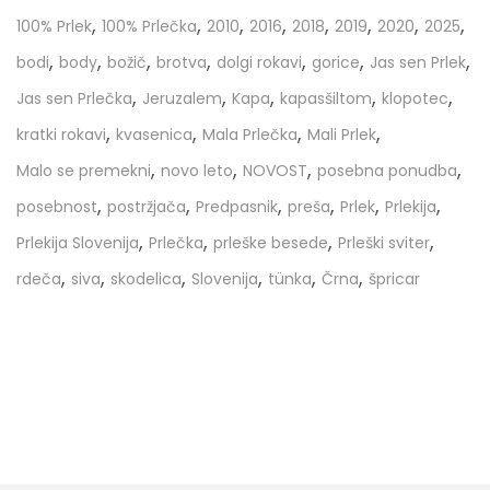
,
,
,
,
,
,
,
,
100% Prlek
100% Prlečka
2010
2016
2018
2019
2020
2025
,
,
,
,
,
,
,
bodi
body
božič
brotva
dolgi rokavi
gorice
Jas sen Prlek
,
,
,
,
,
Jas sen Prlečka
Jeruzalem
Kapa
kapasšiltom
klopotec
,
,
,
,
kratki rokavi
kvasenica
Mala Prlečka
Mali Prlek
,
,
,
,
Malo se premekni
novo leto
NOVOST
posebna ponudba
,
,
,
,
,
,
posebnost
postržjača
Predpasnik
preša
Prlek
Prlekija
,
,
,
,
Prlekija Slovenija
Prlečka
prleške besede
Prleški sviter
,
,
,
,
,
,
rdeča
siva
skodelica
Slovenija
tünka
Črna
špricar