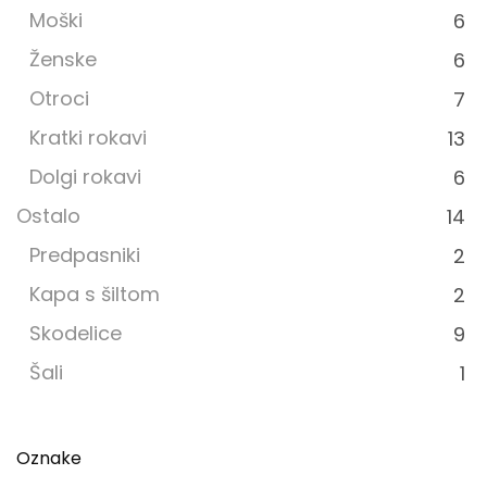
Moški
6
Ženske
6
Otroci
7
Kratki rokavi
13
Dolgi rokavi
6
Ostalo
14
Predpasniki
2
Kapa s šiltom
2
Skodelice
9
Šali
1
Oznake