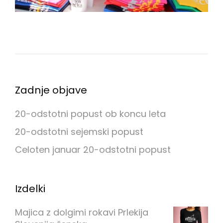
:
0
0
B
l
o
Zadnje objave
g
20-odstotni popust ob koncu leta
20-odstotni sejemski popust
Celoten januar 20-odstotni popust
Izdelki
Majica z dolgimi rokavi Prlekija