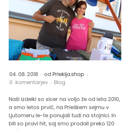
a
P
r
l
04. 08. 2018
od
Prlekija.shop
e
0 komentarjev
Blog
š
Naši izdelki so sicer na voljo že od leta 2010,
a smo letos prvič, na Prleškem sejmu v
Ljutomeru le-te ponujali tudi na stojnici. In
k
bili so pravi hit, saj smo prodali preko 120