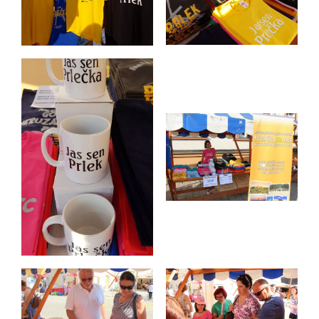
1
0
.
1
1
.
2
0
1
8
2
0
1
8
-
0