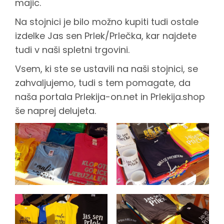
majic.
e
Na stojnici je bilo možno kupiti tudi ostale
m
izdelke Jas sen Prlek/Prlečka, kar najdete
tudi v naši spletni trgovini.
s
Vsem, ki ste se ustavili na naši stojnici, se
zahvaljujemo, tudi s tem pomagate, da
e
naša portala Prlekija-on.net in Prlekija.shop
še naprej delujeta.
j
m
u