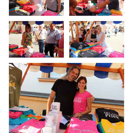
8
-
0
4
T
2
3
:
1
2
:
4
5
+
0
2