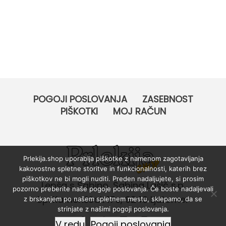
POGOJI POSLOVANJA
ZASEBNOST
PIŠKOTKI
MOJ RAČUN
Prlekija.shop uporablja piškotke z namenom zagotavljanja
kakovostne spletne storitve in funkcionalnosti, katerih brez
piškotkov ne bi mogli nuditi. Preden nadaljujete, si prosim
Lepša s Sabino, Sabina Lašič s.p.
pozorno preberite naše pogoje poslovanja. Če boste nadaljevali
Sp. Kamenščak 17e, 9240 Ljutomer
z brskanjem po našem spletnem mestu, sklepamo, da se
strinjate z našimi pogoji poslovanja.
V redu
Pogoji poslovanja